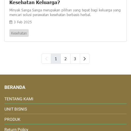
Kesehatan Keluarga?
Minyak Sanga Sanga merupakan pilihan yang tepat bagi keluarga yang
mencari solusi perawatan kesehatan berbasis herbal.
3 Feb 2025
Kesehatan
1
2
3
BERANDA
TENTANG KAMI
UNIT BISNIS
PRODUK
Return Policy