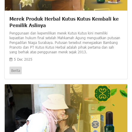
Merek Produk Herbal Kutus Kutus Kembali ke
Pemilik Aslinya
Penggunaan dan kepemilikan merek Kutus Kutus kini memiliki
kepastian hukum final setelah Mahkamah Agung menguatkan putusan
Pengadilan Niaga Surabaya. Putusan tersebut menegaskan Bambang
Pranoto dan PT Kutus Kutus Herbal adalah pihak pertama dan sah
yang berhak atas penggunaan merek sejak 2013.
5 Dec 2025
Berita