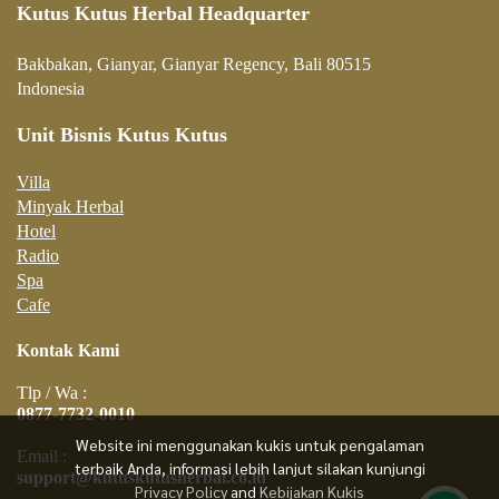
Kutus Kutus Herbal Headquarter
Bakbakan, Gianyar, Gianyar Regency, Bali 80515
Indonesia
Unit Bisnis Kutus Kutus
Villa
Minyak Herbal
Hotel
Radio
Spa
Cafe
Kontak Kami
Tlp / Wa :
0877-7732-0010
Website ini menggunakan kukis untuk pengalaman
Email :
terbaik Anda, informasi lebih lanjut silakan kunjungi
support@kutuskutusherbal.co.id
Privacy Policy
and
Kebijakan Kukis