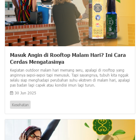
Masuk Angin di Rooftop Malam Hari? Ini Cara
Cerdas Mengatasinya
Kegiatan outdoor malam hari memang seru, apalagi di rooftop yang
anginnya sepoi-sepoi tapi menusuk. Tapi sayangnya, tubuh kita nggak
selalu siap menghadapi perubahan suhu ekstrem di malam hari, apalagi
pas badan lagi capek atau kondisi imun lagi turun.
30 Jun 2025
Kesehatan