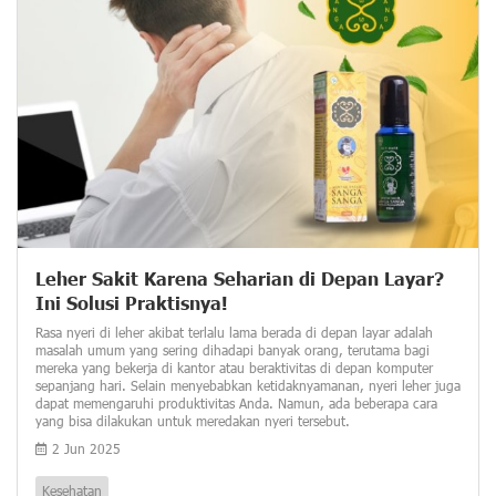
Leher Sakit Karena Seharian di Depan Layar?
Ini Solusi Praktisnya!
Rasa nyeri di leher akibat terlalu lama berada di depan layar adalah
masalah umum yang sering dihadapi banyak orang, terutama bagi
mereka yang bekerja di kantor atau beraktivitas di depan komputer
sepanjang hari. Selain menyebabkan ketidaknyamanan, nyeri leher juga
dapat memengaruhi produktivitas Anda. Namun, ada beberapa cara
yang bisa dilakukan untuk meredakan nyeri tersebut.
2 Jun 2025
Kesehatan