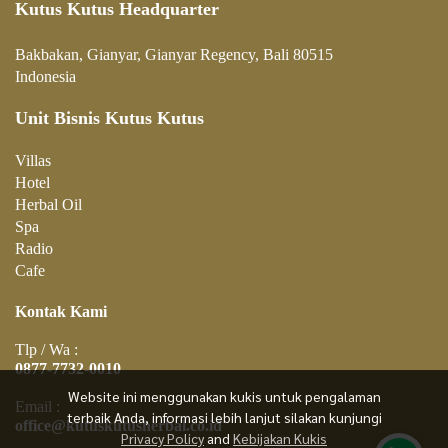
Kutus Kutus Headquarter
Bakbakan, Gianyar, Gianyar Regency, Bali 80515
Indonesia
Unit Bisnis Kutus Kutus
Villa
s
Hotel
Herbal Oil
Spa
Radio
Cafe
Kontak Kami
Tlp / Wa :
0877-7732-0010
Website ini menggunakan kukis untuk pengalaman
Email :
terbaik Anda, informasi lebih lanjut silakan kunjungi
office@kutuskutusherbal.co.id
Privacy Policy
and
Kebijakan Kukis