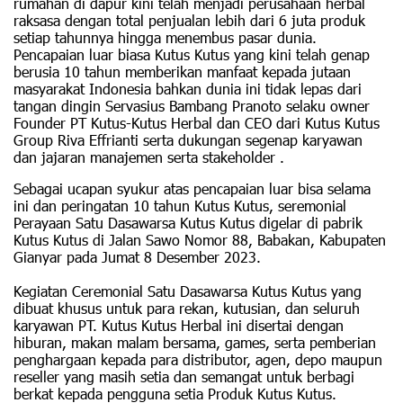
rumahan di dapur kini telah menjadi perusahaan herbal
raksasa dengan total penjualan lebih dari 6 juta produk
setiap tahunnya hingga menembus pasar dunia.
Pencapaian luar biasa Kutus Kutus yang kini telah genap
berusia 10 tahun memberikan manfaat kepada jutaan
masyarakat Indonesia bahkan dunia ini tidak lepas dari
tangan dingin Servasius Bambang Pranoto selaku owner
Founder PT Kutus-Kutus Herbal dan CEO dari Kutus Kutus
Group Riva Effrianti serta dukungan segenap karyawan
dan jajaran manajemen serta stakeholder .
Sebagai ucapan syukur atas pencapaian luar bisa selama
ini dan peringatan 10 tahun Kutus Kutus, seremonial
Perayaan Satu Dasawarsa Kutus Kutus digelar di pabrik
Kutus Kutus di Jalan Sawo Nomor 88, Babakan, Kabupaten
Gianyar pada Jumat 8 Desember 2023.
Kegiatan Ceremonial Satu Dasawarsa Kutus Kutus yang
dibuat khusus untuk para rekan, kutusian, dan seluruh
karyawan PT. Kutus Kutus Herbal ini disertai dengan
hiburan, makan malam bersama, games, serta pemberian
penghargaan kepada para distributor, agen, depo maupun
reseller yang masih setia dan semangat untuk berbagi
berkat kepada pengguna setia Produk Kutus Kutus.